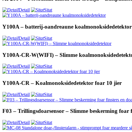
Detail
Sitat
Y100A – batterij-oandreaune koalmonoksidedetektor
Detail
Sitat
Y100A-CR-W(WIFI) – Slimme koalmonoksidedetekt
Detail
Sitat
Y100A-CR – Koalmonoksidedetektor foar 10 jier
Detail
Sitat
F03 – Trillingsdoarsensor – Slimme beskerming foar f
Detail
Sitat