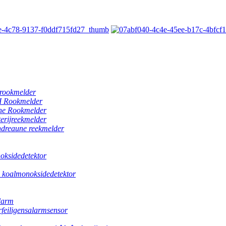
i-rookmelder
I Rookmelder
ûne Rookmelder
terijreekmelder
andreaune reekmelder
noksidedetektor
i koalmonoksidedetektor
larm
eiligensalarmsensor