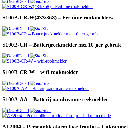
Detail
Sitat
S100B-CR-W(433/868) – Ferbûne rookmelders
Detail
Sitat
S100B-CR – Batterijreekmelder mei 10 jier gebrûk
Detail
Sitat
S100B-CR-W – wifi-rookmelder
Detail
Sitat
S100A-AA – Batterij-oandreaune reekmelder
Detail
Sitat
AF2004 – Persoanlik alarm foar froulju – Lûkpinme